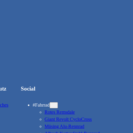
utz
Social
iches
#Fahrrad
Rotes Remsdale
Giant Revolt CycloCross
Müsing Alu-Rennrad