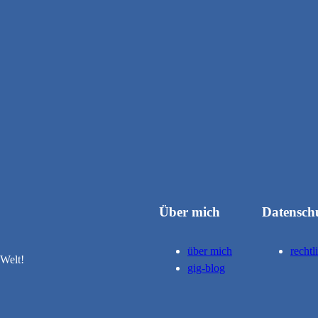
Über mich
Datensch
über mich
rechtl
 Welt!
gig-blog