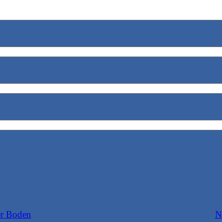
er Boden
N