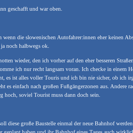
nn geschafft und war oben.
ch wenn die slowenischen Autofahrer:innen eher keinen Abs
s ja noch halbwegs ok.
otten wieder, den ich vorher auf den eher besseren Straße
komme ich nur recht langsam voran. Ich checke in einem H
 es ist alles voller Touris und ich bin nie sicher, ob ich i
ieht es einfach nach großen Fußgängerzonen aus. Andere ra
rg hoch, soviel Tourist muss dann doch sein.
soll diese große Baustelle einmal der neue Bahnhof werden
sser geplant haben und ihr Bahnhof eines Tages auch wirkli