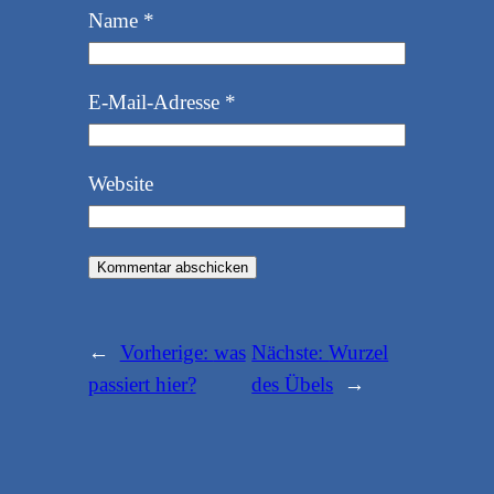
Name
*
E-Mail-Adresse
*
Website
←
Vorherige:
was
Nächste:
Wurzel
passiert hier?
des Übels
→