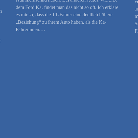
v
dem Ford Ka, findet man das nicht so oft. Ich erkläre
a
h
es mir so, dass die TT-Fahrer eine deutlich höhere
m
„Beziehung“ zu ihrem Auto haben, als die Ka-
S
Fahrerinnen.…
F
e