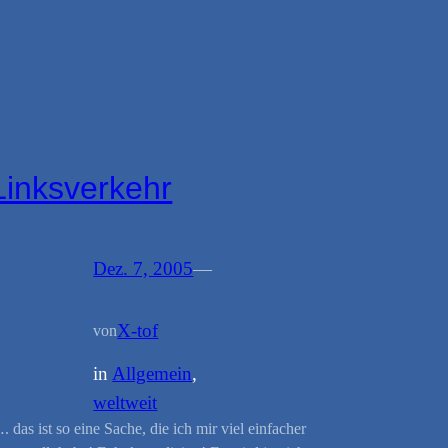
Linksverkehr
Dez. 7, 2005
—
X-tof
von
in
Allgemein
, 
weltweit
. das ist so eine Sache, die ich mir viel einfacher