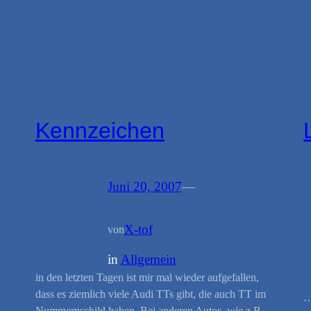
Kennzeichen
Juni 20, 2007
—
X-tof
von
in
Allgemein
in den letzten Tagen ist mir mal wieder aufgefallen,
dass es ziemlich viele Audi TTs gibt, die auch TT im
…
Nummernschild haben. Bei anderen Autos, wie z.B.