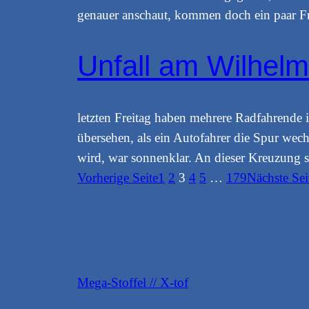
genauer anschaut, kommen doch ein paar Fr
Unfall am Wilhelm
letzten Freitag haben mehrere Radfahrende i
übersehen, als ein Autofahrer die Spur wechs
wird, war sonnenklar. An dieser Kreuzung 
Vorherige Seite
1
2
3
4
5
…
179
Nächste Sei
Mega-Stoffel // X-tof