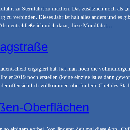
ondfahrt zu Sternfahrt zu machen. Das zusätzlich noch als „
urg zu verbinden. Dieses Jahr ist halt alles anders und es 
. Also entschließe ich mich dazu, diese Mondfahrt…
agstraße
n Radentscheid engagiert hat, hat man noch die vollmundig
lte er 2019 noch erstellen (keine einzige ist es dann gew
t der offensichtlich vollkommen überforderte Chef des St
ßen-Oberflächen
so einigem vorbei. Vor längerer Zeit mal diese App „Cy