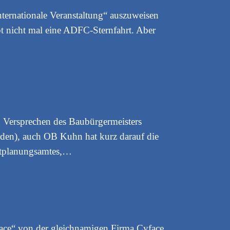
internationale Veranstaltung“ auszuweisen
gibt nicht mal eine ADFC-Sternfahrt. Aber
en Versprechen des Baubürgermeisters
orden), auch OB Kuhn hat kurz darauf die
adtplanungsamtes,…
face“ von der gleichnamigen Firma Cyface