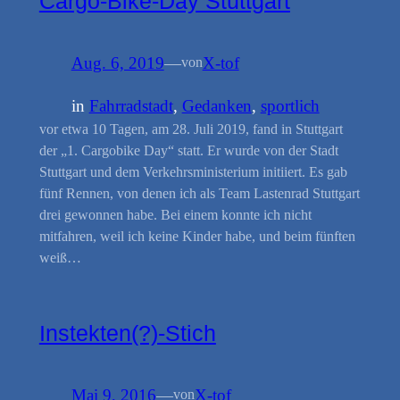
Cargo-Bike-Day Stuttgart
Aug. 6, 2019
—
X-tof
von
in
Fahrradstadt
, 
Gedanken
, 
sportlich
vor etwa 10 Tagen, am 28. Juli 2019, fand in Stuttgart
der „1. Cargobike Day“ statt. Er wurde von der Stadt
Stuttgart und dem Verkehrsministerium initiiert. Es gab
fünf Rennen, von denen ich als Team Lastenrad Stuttgart
drei gewonnen habe. Bei einem konnte ich nicht
mitfahren, weil ich keine Kinder habe, und beim fünften
weiß…
Instekten(?)-Stich
Mai 9, 2016
—
X-tof
von