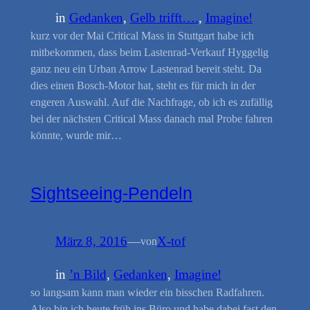
in
Gedanken
, 
Gelb trifft….
, 
Imagine!
kurz vor der Mai Critical Mass in Stuttgart habe ich
mitbekommen, dass beim Lastenrad-Verkauf Hyggelig
ganz neu ein Urban Arrow Lastenrad bereit steht. Da
dies einen Bosch-Motor hat, steht es für mich in der
engeren Auswahl. Auf die Nachfrage, ob ich es zufällig
bei der nächsten Critical Mass danach mal Probe fahren
könnte, wurde mir…
Sightseeing-Pendeln
März 8, 2016
—
X-tof
von
in
’n Bild
, 
Gedanken
, 
Imagine!
so langsam kann man wieder ein bisschen Radfahren.
Also bin ich heute früh ins Büro und habe dabei fast den